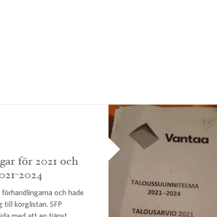
gar för 2021 och
021-2024
 i förhandlingarna och hade
 till korglistan. SFP
öjda med att en tjänst