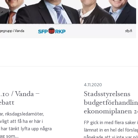
4.11.2020
.10 / Vanda –
Stadsstyrelsens
ebatt
budgetförhandlin
ekonomiplanen 2
ar, riksdagsledamöter,
ligt att få ha er här i
FP gick in med flera saker
 har tänkt lyfta upp några
lämnat in en hel del förslag
 Jag som…
påpekade att vi inte var n