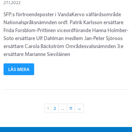
27.1.2022
SFP:s förtroendeposter i VandaKervo välfärdsområde
Nationalspråksnämnden ordf. Patrik Karlsson ersättare
Frida Forsblom-Prittinen viceordförande Hanna Holmber-
Soto ersättare Ulf Dahlman medlem Jan-Peter Sjöroos
ersättare Carola Bäckström Områdesvalsnämnden 3:e
ersättare Marianne Sieviläinen
LÄS MERA
Sidnumrering för inlägg
Page
Page
Page
1
2
…
11
→