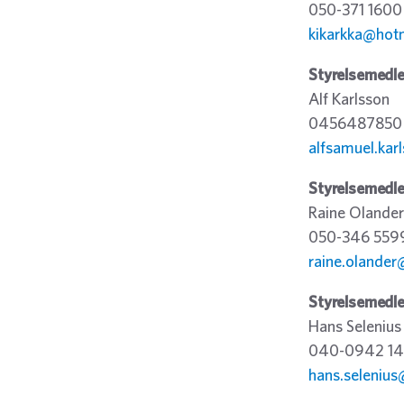
050-371 1600
kikarkka@hot
Styrelsemedl
Alf Karlsson
0456487850
alfsamuel.ka
Styrelsemedl
Raine Olander
050-346 559
raine.olande
Styrelsemedl
Hans Selenius
040-0942 14
hans.seleniu