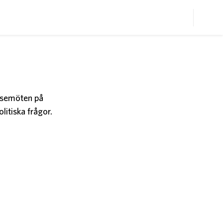
elsemöten på
litiska frågor.