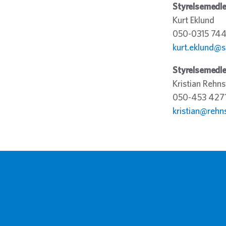
Styrelsemedl
Kurt Eklund
050-0315 74
kurt.eklund@s
Styrelsemedl
Kristian Rehn
050-453 427
kristian@rehn