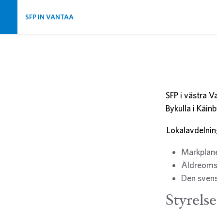
Skip navigation
SFP IN VANTAA
SFP i västra V
Bykulla i Käin
Lokalavdelnin
Markplan
Äldreoms
Den svens
Styrelse