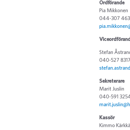
Ordförande
Pia Mikkonen
044-307 463
pia.mikkonen
Viceordföran
Stefan Åstran
040-527 831
stefan.astrand
Sekreterare
Marit Juslin
040-591 325
marit.juslin@
Kassör
Kimmo Kärkkä