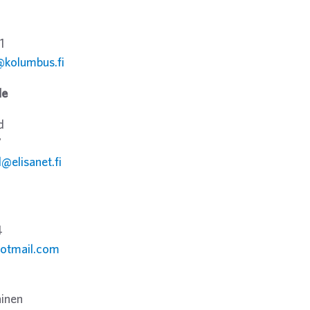
1
@kolumbus.fi
de
d
7
@elisanet.fi
4
hotmail.com
inen