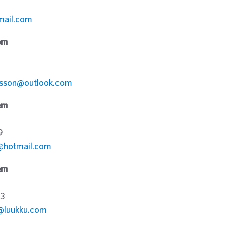
mail.com
em
rlsson@outlook.com
em
9
r@hotmail.com
em
3
s@luukku.com