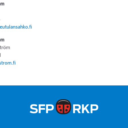
em
4
eutulansahko.fi
em
ström
1
strom.fi