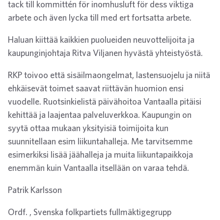
tack till kommittén för inomhusluft för dess viktiga
arbete och även lycka till med ert fortsatta arbete.
Haluan kiittää kaikkien puolueiden neuvottelijoita ja
kaupunginjohtaja Ritva Viljanen hyvästä yhteistyöstä.
RKP toivoo että sisäilmaongelmat, lastensuojelu ja niitä
ehkäisevät toimet saavat riittävän huomion ensi
vuodelle. Ruotsinkielistä päivähoitoa Vantaalla pitäisi
kehittää ja laajentaa palveluverkkoa. Kaupungin on
syytä ottaa mukaan yksityisiä toimijoita kun
suunnitellaan esim liikuntahalleja. Me tarvitsemme
esimerkiksi lisää jäähalleja ja muita liikuntapaikkoja
enemmän kuin Vantaalla itsellään on varaa tehdä.
Patrik Karlsson
Ordf. , Svenska folkpartiets fullmäktigegrupp