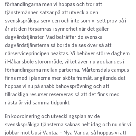
förhandlingarna men vi hoppas och tror att
tjänstemännen satsar på att utveckla den
svenskspråkiga servicen och inte som vi sett prov på i
år att den försämras i synnerhet när det gäller
dagvårdstjänster. Vad beträffar de svenska
dagvårdstjänsterna så borde de ses över så att
närserviceprincipen beaktas. Vi behöver större daghem
i Håkansböle storområde, vilket även nu godkändes i
förhandlingarna mellan partierna. Mårtensdals campus
finns med i planerna men sköts framåt, angående det
hoppas vi nu på snabb behovsprövning och att
tillräckliga resurser reserveras så att det finns med
nästa år vid samma tidpunkt.
En koordinering och utvecklingsplan av de
svenskspråkiga tjänsterna saknas helt idag och nu när vi
jobbar mot Uusi-Vantaa – Nya Vanda, så hoppas vi att