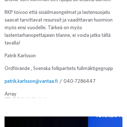
RKP toivoo että sisäilmaongelmat ja lastensuojelu
saavat tarvittavat resurssit ja vaadittavan huomion
myös ensi vuodelle. Tärkeä on myös
lastentarhanopettajaien tilanne, ei voida jatka tällä
tavalla!
Patrik Karlsson
Ordförande , Svenska folkpartiets fullmäktigegrupp
patrik.karlsson@vantaa.fi
/ 040-7286447
Array
Twitter
Facebook
LinkedIn
Email
WhatsApp