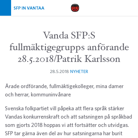
Skip navigation
SFP IN VANTAA
Vanda SFP:S
fullmäktigegrupps anförande
28.5.2018/Patrik Karlsson
28.5.2018
NYHETER
Ärade ordförande, fullmäktigekolleger, mina damer
och herrar, kommuninvånare
Svenska folkpartiet vill påpeka att flera språk stärker
Vandas konkurrenskraft och att satsningen på språkbad
som gjorts 2018 hoppas vi att fortsätter och utvidgas.
SFP tar gärna även del av hur satsningarna har burit