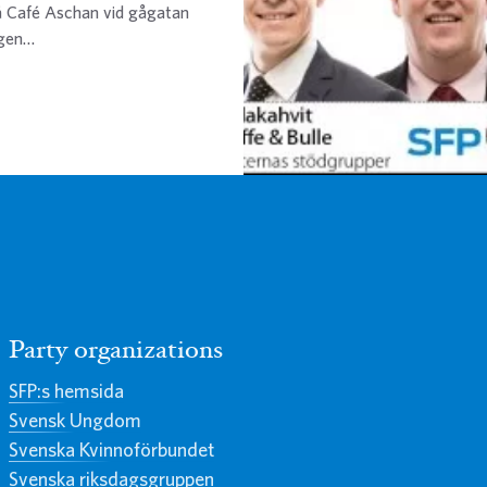
på Café Aschan vid gågatan
agen…
Party organizations
SFP:s hemsida
Svensk Ungdom
Svenska Kvinnoförbundet
Svenska riksdagsgruppen