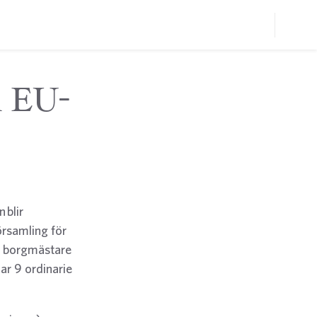
i EU-
 blir
örsamling för
r, borgmästare
ar 9 ordinarie