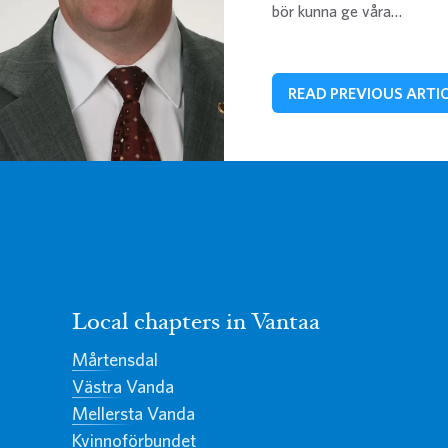
bör kunna ge våra…
READ PREVIOUS ARTI
Local chapters in Vantaa
Mårtensdal
Västra Vanda
Mellersta Vanda
Kvinnoförbundet