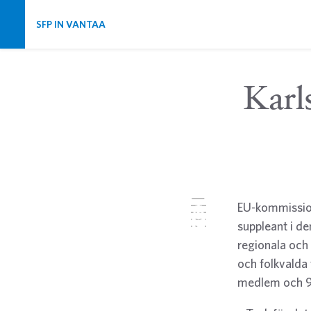
Skip navigation
SFP IN VANTAA
Karl
Twitter
EU-kommission
Facebook
LinkedIn
suppleant i d
Email
WhatsApp
regionala och
och folkvalda
medlem och 9 