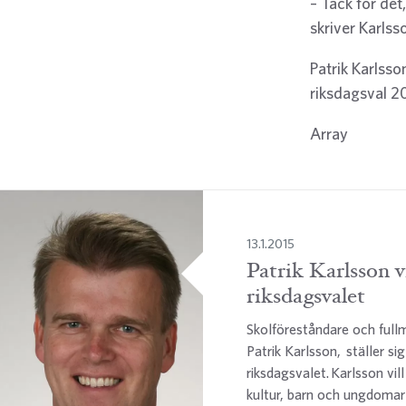
– Tack för det
skriver Karls
Patrik Karlss
riksdagsval 2
Array
13.1.2015
Patrik Karlsson v
riksdagsvalet
Skolföreståndare och full
Patrik Karlsson, ställer sig
riksdagsvalet. Karlsson vil
kultur, barn och ungdomar