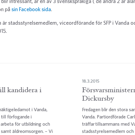
, blir intressant, är en av 3 svenskspråkiga ( de andra 2 är ålä
son på
sin Facebook sida
.
on är stadsstyrelsemedlem, viceordförande för SFP i Vanda oc
015.
18.3.2015
ill kandidera i
Försvarsminister
Dickursby
mäktigeledamot i Vanda,
Fredagen blir den stora sa
 till förfogande i
Vanda. Partiordförade Car
l arbeta för utbildning och
träffar tillsammans med V
 samt äldreomsorgen. – Vi
stadsstyrelsemedlem och 