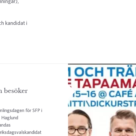
nningar),
h kandidat i
n besöker
mlingsdagen för SFP i
l Haglund
andas
riksdagsvalskandidat