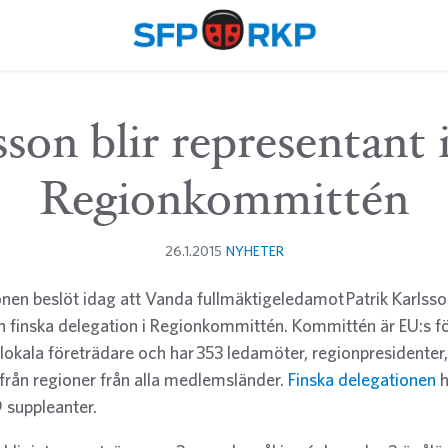
sson blir representant 
Regionkommittén
26.1.2015
NYHETER
en beslöt idag att Vanda fullmäktigeledamot Patrik Karlsson
en finska delegation i Regionkommittén. Kommittén är EU:s f
 lokala företrädare och har 353 ledamöter, regionpresidente
 från regioner från alla medlemsländer.
Finska delegationen
h
suppleanter.