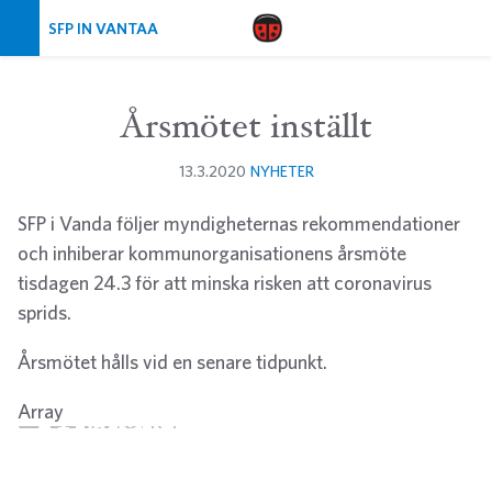
Skip navigation
SFP IN VANTAA
Årsmötet inställt
13.3.2020
NYHETER
SFP i Vanda följer myndigheternas rekommendationer
och inhiberar kommunorganisationens årsmöte
tisdagen 24.3 för att minska risken att coronavirus
sprids.
Årsmötet hålls vid en senare tidpunkt.
Array
Twitter
Facebook
LinkedIn
Email
WhatsApp