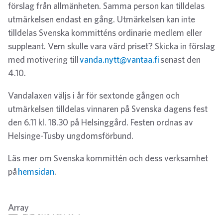
förslag från allmänheten. Samma person kan tilldelas
utmärkelsen endast en gång. Utmärkelsen kan inte
tilldelas Svenska kommitténs ordinarie medlem eller
suppleant. Vem skulle vara värd priset? Skicka in förslag
med motivering till
vanda.nytt@vantaa.fi
senast den
4.10.
Vandalaxen väljs i år för sextonde gången och
utmärkelsen tilldelas vinnaren på Svenska dagens fest
den 6.11 kl. 18.30 på Helsinggård. Festen ordnas av
Helsinge-Tusby ungdomsförbund.
Läs mer om Svenska kommittén och dess verksamhet
på
hemsidan
.
Array
Twitter
Facebook
LinkedIn
Email
WhatsApp