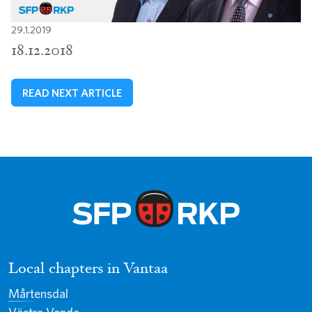
29.1.2019
18.12.2018
READ NEXT ARTICLE
Local chapters in Vantaa
Mårtensdal