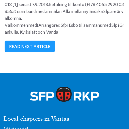
018 [1] senast 7.9.2018.Betalning till konto (FI78 4055 2920 03
8553) i samband med anmälan.Alla mellannyländska Sfp:are är v
älkomna.
Välkommen med!Arrangörer: Sfp i Esbo tillsammans med Sfp i Gr
ankulla, Kyrkslätt och Vanda
READ NEXT ARTICLE
Local chapters in Vantaa