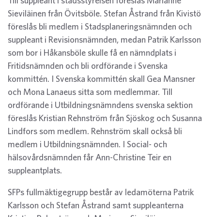
Till suppleant i stadsstyrelsen föreslås Marianne
Sieviläinen från Övitsböle. Stefan Åstrand från Kivistö
föreslås bli medlem i Stadsplaneringsnämnden och
suppleant i Revisionsnämnden, medan Patrik Karlsson
som bor i Håkansböle skulle få en nämndplats i
Fritidsnämnden och bli ordförande i Svenska
kommittén. I Svenska kommittén skall Gea Mansner
och Mona Lanaeus sitta som medlemmar. Till
ordförande i Utbildningsnämndens svenska sektion
föreslås Kristian Rehnström från Sjöskog och Susanna
Lindfors som medlem. Rehnström skall också bli
medlem i Utbildningsnämnden. I Social- och
hälsovårdsnämnden får Ann-Christine Teir en
suppleantplats.
SFPs fullmäktigegrupp består av ledamöterna Patrik
Karlsson och Stefan Åstrand samt suppleanterna