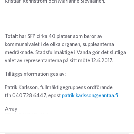
Kristian Rehnström och Marianne Sieviläinen.
Totalt har SFP cirka 40 platser som beror av
kommunalvalet i de olika organen, suppleanterna
medräknade. Stadsfullmäktige i Vanda gör det slutliga
valet av representanterna på sitt möte 12.6.2017.
Tilläggsinformation ges av:
Patrik Karlsson, fullmäktigegruppens ordförande
tfn 040 728 6447, epost
patrik.karlsson@vantaa.fi
Array
Twitter
Facebook
LinkedIn
Email
WhatsApp