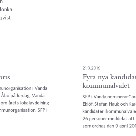
on
-Honka
qvist
21.9.2016
pris
Fyra nya kandidat
kommunalvalet
munorganisation i Vanda
 i Åbo på lördag. Vanda
SFP i Vanda nominerar Car
om årets lokalavdelning
Eklöf, Stefan Hauk och Ka
munorganisation. SFP i
kandidater i kommunalval
26 personer meddelat att d
som ordnas den 9 april 201