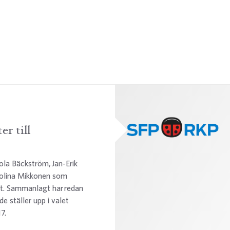
er till
ola Bäckström, Jan-Erik
rolina Mikkonen som
et. Sammanlagt har redan
e ställer upp i valet
7.