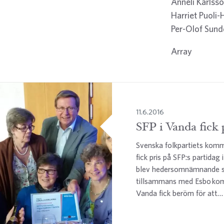
Anneli Karlss
Harriet Puoli
Per-Olof Sund
Array
11.6.2016
SFP i Vanda fick 
Svenska folkpartiets kom
fick pris på SFP:s partidag
blev hedersomnämnande s
tillsammans med Esbo kom
Vanda fick beröm för att…