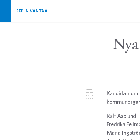
Skip navigation
SFP IN VANTAA
Nya
Twitter
Kandidatnomin
Facebook
LinkedIn
kommunorganis
Email
WhatsApp
Ralf Asplund
Fredrika Fellm
Maria Ingstr