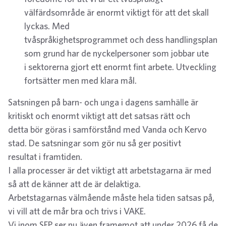
välfärdsområde är enormt viktigt för att det skall
lyckas. Med
tvåspråkighetsprogrammet och dess handlingsplan
som grund har de nyckelpersoner som jobbar ute
i sektorerna gjort ett enormt fint arbete. Utveckling
fortsätter men med klara mål.
Satsningen på barn- och unga i dagens samhälle är
kritiskt och enormt viktigt att det satsas rätt och
detta bör göras i samförstånd med Vanda och Kervo
stad. De satsningar som gör nu så ger positivt
resultat i framtiden.
I alla processer är det viktigt att arbetstagarna är med
så att de känner att de är delaktiga.
Arbetstagarnas välmående måste hela tiden satsas på,
vi vill att de mår bra och trivs i VAKE.
Vi inom SFP ser nu även framemot att under 2026 få de