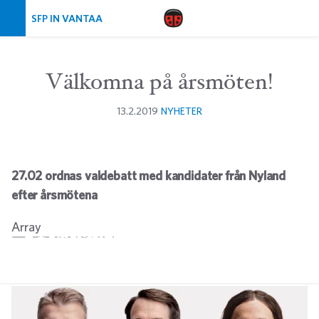
Skip navigation
SFP IN VANTAA
Välkomna på årsmöten!
13.2.2019
NYHETER
27.02 ordnas valdebatt med kandidater från Nyland
efter årsmötena
Array
Twitter
Facebook
LinkedIn
Email
WhatsApp