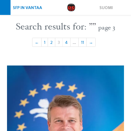
Skip navigation
SFP IN VANTAA
SUOMI
Search results for:
””
page 3
Sidnumrering för inlägg
Page
Page
Page
Page
Page
←
1
2
3
4
…
11
→