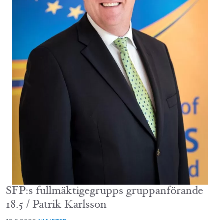
SFP:s fullmäktigegrupps gruppanförande
18.5 / Patrik Karlsson